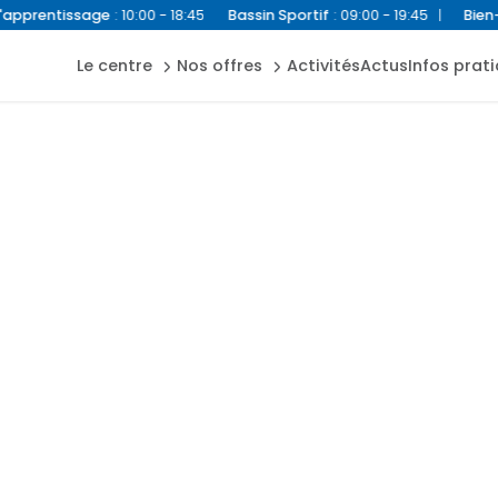
bien-être
inscription
tissage
:
10:00 - 18:45
Bassin Sportif
:
09:00 - 19:45
|
Bien-Être
:
10
asn
accès &
extérieur
contact
bébés
le centre
nos offres
activités
actus
infos prat
forme
nageurs
règles