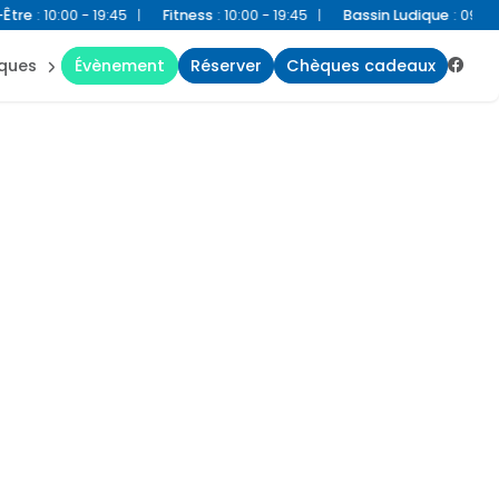
:00 - 19:45
|
Fitness
:
10:00 - 19:45
|
Bassin Ludique
:
09:00 - 19:45
iques
évènement
réserver
chèques cadeaux