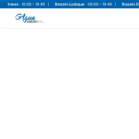
ss
:
10:00 - 19:45
|
Bassin Ludique
:
09:00 - 19:45
|
Bassin D'appren