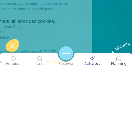
Horaires
Tarifs
Réserver
Activités
Planning
45 MIN
COOL
Durée
Intensité
EQUILIBRE &
CORPS & ESPRIT
APPRENTISSAGE